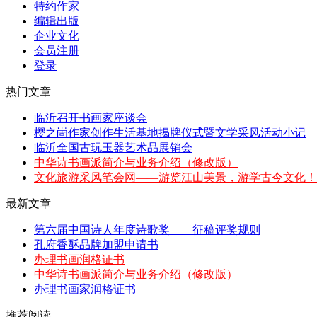
特约作家
编辑出版
企业文化
会员注册
登录
热门文章
临沂召开书画家座谈会
樱之崮作家创作生活基地揭牌仪式暨文学采风活动小记
临沂全国古玩玉器艺术品展销会
中华诗书画派简介与业务介绍（修改版）
文化旅游采风笔会网——游览江山美景，游学古今文化！
最新文章
第六届中国诗人年度诗歌奖——征稿评奖规则
孔府香酥品牌加盟申请书
办理书画润格证书
中华诗书画派简介与业务介绍（修改版）
办理书画家润格证书
推荐阅读