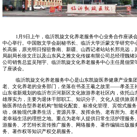
1
月
9
日上午，临沂凯旋文化养老服务中心业务合作座谈
中心举行。中国散文学会副秘书长、临沂大学沂蒙文学研究中
长高振，原光明日报驻鲁南、新疆、山西记者站站长邢兆远，
局副局长徐文庄以及山东风之雅文化传媒有限公司总经理魏绪
公司销售总监吴翔宇、临沂凯旋文化养老服务中心主任晁佃荣
了座谈会。
临沂凯旋文化养老服务中心是山东凯旋医养健康产业集
老、文化养老的业务部门，坐落在书圣王羲之故里
——孝圣王
山东省新规划的临沂市沂河新区文化旅游养老社区内，依托山
雄厚实力，主要为退休干部职工、知识分子、文化人提供旅居
验医养结合型养老机构“智能化配套、标准化管理、宾馆式服务
动，体验现代康养生活，资源共享、发挥余热、老有所为、老
老幸福生活的理想之地。重点为老年人提供日常生活护理服务
游服务、才艺特长宣传推广服务、网络服务、著作编辑出版服
务、著作权等知识产权交易服务。