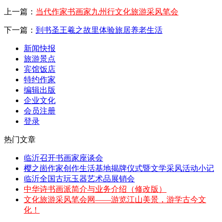
上一篇：
当代作家书画家九州行文化旅游采风笔会
下一篇：
到书圣王羲之故里体验旅居养老生活
新闻快报
旅游景点
宾馆饭店
特约作家
编辑出版
企业文化
会员注册
登录
热门文章
临沂召开书画家座谈会
樱之崮作家创作生活基地揭牌仪式暨文学采风活动小记
临沂全国古玩玉器艺术品展销会
中华诗书画派简介与业务介绍（修改版）
文化旅游采风笔会网——游览江山美景，游学古今文
化！